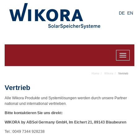
Skip
to
DE
EN
main
content
Toggle
navigat
Home
Wikora
Vertrieb
Vertrieb
Alle Wikora Produkte und Systemlösungen werden durch unsere Partner
national und international vertrieben.
Bitte kontaktieren Sie uns direkt:
WIKORA by ABSol Germany GmbH, Im Eichert 21, 89143 Blaubeuren
Tel.: 0049 7344 928238