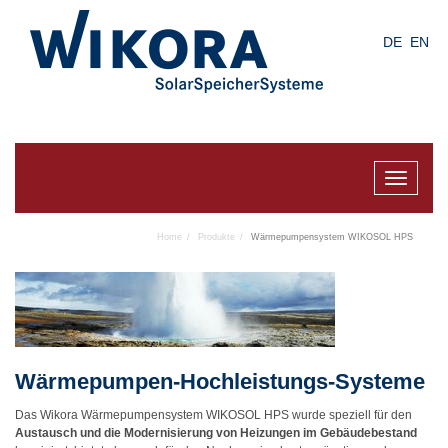
Skip
to
DE
EN
main
content
Toggle
navigat
Home
Produkte
Wärmepumpensystem WIKOSOL HPS
Wärmepumpen-Hochleistungs-Systeme
Das Wikora Wärmepumpensystem WIKOSOL HPS wurde speziell für den
Austausch und die Modernisierung von Heizungen im Gebäudebestand