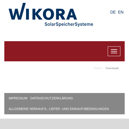
Skip
to
DE
EN
main
content
Toggle
navigat
Home
Downloads
IMPRESSUM
DATENSCHUTZERKLÄRUNG
ALLGEMEINE VERKAUFS-, LIEFER- UND EINKAUFSBEDINGUNGEN