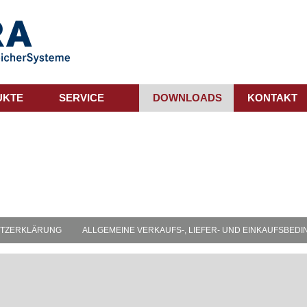
UKTE
SERVICE
DOWNLOADS
KONTAKT
TZERKLÄRUNG
ALLGEMEINE VERKAUFS-, LIEFER- UND EINKAUFSBED