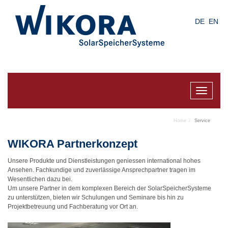
Skip
to
DE
EN
main
content
Toggle
navigat
Home
Service
WIKORA Partnerkonzept
Unsere Produkte und Dienstleistungen geniessen international hohes
Ansehen. Fachkundige und zuverlässige Ansprechpartner tragen im
Wesentlichen dazu bei.
Um unsere Partner in dem komplexen Bereich der SolarSpeicherSysteme
zu unterstützen, bieten wir Schulungen und Seminare bis hin zu
Projektbetreuung und Fachberatung vor Ort an.