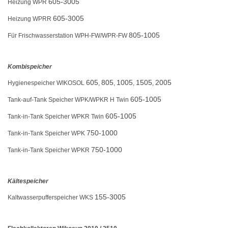
605-3005
Heizung WPR
605-3005
Heizung WPRR
805-1005
Für Frischwasserstation WPH-FW/WPR-FW
Kombispeicher
605
805
1005
1505
2005
Hygienespeicher WIKOSOL
,
,
,
,
605-1005
Tank-auf-Tank Speicher WPK/WPKR H Twin
605-1005
Tank-in-Tank Speicher WPKR Twin
750-1000
Tank-in-Tank Speicher WPK
750-1000
Tank-in-Tank Speicher WPKR
Kältespeicher
155-3005
Kaltwasserpufferspeicher WKS