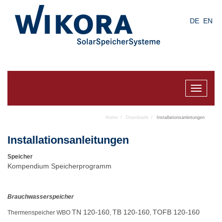
Skip
to
DE
EN
main
content
Toggle
navigat
Home
Downloads
Installationsanleitungen
Installationsanleitungen
Speicher
Kompendium Speicherprogramm
Brauchwasserspeicher
TN 120-160
TB 120-160
TOFB 120-160
Thermenspeicher WBO
,
,