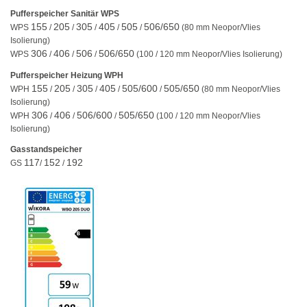
Pufferspeicher Sanitär WPS
155
205
305
405
505
506/650
WPS
/
/
/
/
/
(80 mm Neopor/Vlies
Isolierung)
306
406
506
506/650
WPS
/
/
/
(100 / 120 mm Neopor/Vlies Isolierung)
Pufferspeicher Heizung WPH
155
205
305
405
505/600
505/650
WPH
/
/
/
/
/
(80 mm Neopor/Vlies
Isolierung)
306
406
506/600
505/650
WPH
/
/
/
(100 / 120 mm Neopor/Vlies
Isolierung)
Gasstandspeicher
117
152
192
GS
/
/