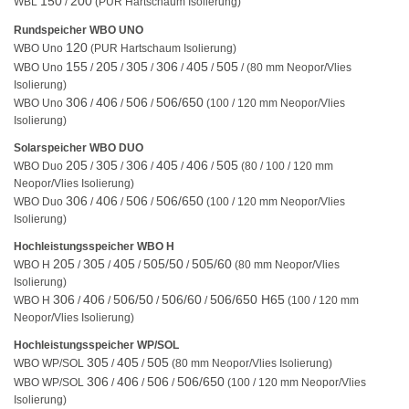
150
200
WBL
/
(PUR Hartschaum Isolierung)
Rundspeicher WBO UNO
120
WBO Uno
(PUR Hartschaum Isolierung)
155
205
305
306
405
505
WBO Uno
/
/
/
/
/
/ (80 mm Neopor/Vlies
Isolierung)
306
406
506
506/650
WBO Uno
/
/
/
(100 / 120 mm Neopor/Vlies
Isolierung)
Solarspeicher WBO DUO
205
305
306
405
406
505
WBO Duo
/
/
/
/
/
(80 / 100 / 120 mm
Neopor/Vlies Isolierung)
306
406
506
506/650
WBO Duo
/
/
/
(100 / 120 mm Neopor/Vlies
Isolierung)
Hochleistungsspeicher WBO H
205
305
405
505/50
505/60
WBO H
/
/
/
/
(80 mm Neopor/Vlies
Isolierung)
306
406
506/50
506/60
506/650 H65
WBO H
/
/
/
/
(100 / 120 mm
Neopor/Vlies Isolierung)
Hochleistungsspeicher WP/SOL
305
405
505
WBO WP/SOL
/
/
(80 mm Neopor/Vlies Isolierung)
306
406
506
506/650
WBO WP/SOL
/
/
/
(100 / 120 mm Neopor/Vlies
Isolierung)