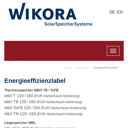
Skip
to
DE
EN
main
content
Toggle
navigat
Home
Downloads
Energieeffizienzlabel
Energieeffizienzlabel
Thermenspeicher WBO TB / ToFB
T 120
160
WBO
/
(PUR Hartschaum Isolierung)
TB 120
160
WBO
/
(PUR Hartschaum Isolierung)
ToFB 120
160
WBO
/
(PUR Hartschaum Isolierung)
TN 120
160
WBO
/
(PUR Hartschaum Isolierung)
Liegespeicher WBL