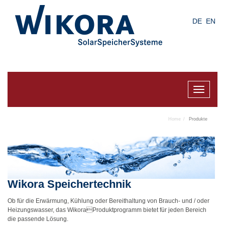
Skip
to
DE
EN
main
content
Toggle
navigat
Home
Produkte
Wikora Speichertechnik
Ob für die Erwärmung, Kühlung oder Bereithaltung von Brauch- und / oder
Heizungswasser, das WikoraProduktprogramm bietet für jeden Bereich
die passende Lösung.