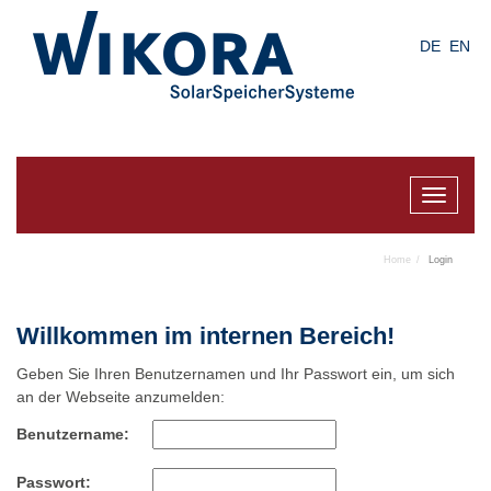
Skip
to
DE
EN
main
content
Toggle
navigat
Home
Login
Willkommen im internen Bereich!
Geben Sie Ihren Benutzernamen und Ihr Passwort ein, um sich
an der Webseite anzumelden:
Benutzername:
Passwort: