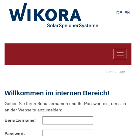
Skip
to
DE
EN
main
content
Toggle
navigat
Home
Login
Willkommen im internen Bereich!
Geben Sie Ihren Benutzernamen und Ihr Passwort ein, um sich
an der Webseite anzumelden:
Benutzername:
Passwort: