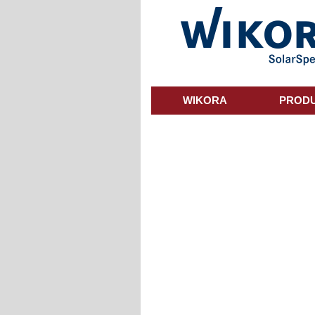
Skip
to
main
content
WIKORA
PROD