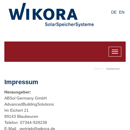
Skip
to
DE
EN
main
content
Toggle
navigat
Home
Impressum
Impressum
Herausgeber:
ABSol Germany GmbH
AdvancedBuildingSolutions
Im Eichert 21
89143 Blaubeuren
Telefon: 07344-928238
E-Mail:
vertrieb@wikora.de