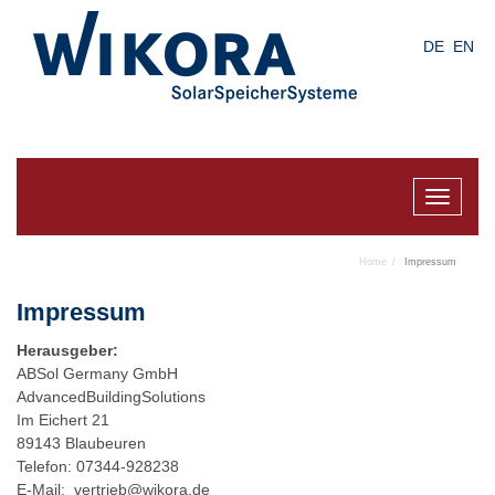
Skip
to
DE
EN
main
content
Toggle
navigat
Home
Impressum
Impressum
Herausgeber:
ABSol Germany GmbH
AdvancedBuildingSolutions
Im Eichert 21
89143 Blaubeuren
Telefon: 07344-928238
E-Mail:
vertrieb@wikora.de