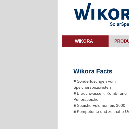
Skip
to
main
content
WIKORA
PROD
Wikora Facts
■ Sonderlösungen vom
Speicherspezialisten
■ Brauchwasser-, Komb- und
Pufferspeicher
■ Speichervolumen bis 3000 l
■ Kompetente und zeitnahe 