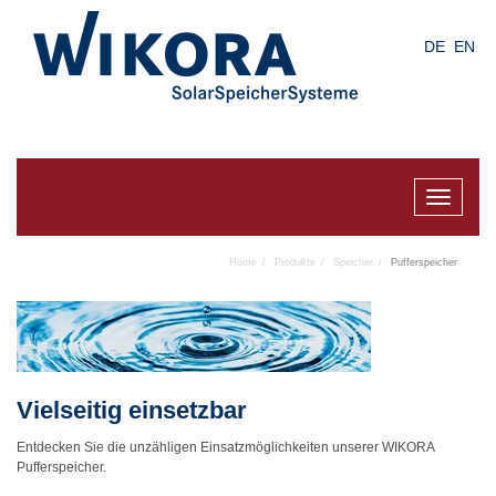
Skip
to
DE
EN
main
content
Toggle
navigat
Home
Produkte
Speicher
Pufferspeicher
Vielseitig einsetzbar
Entdecken Sie die unzähligen Einsatzmöglichkeiten unserer WIKORA
Pufferspeicher.