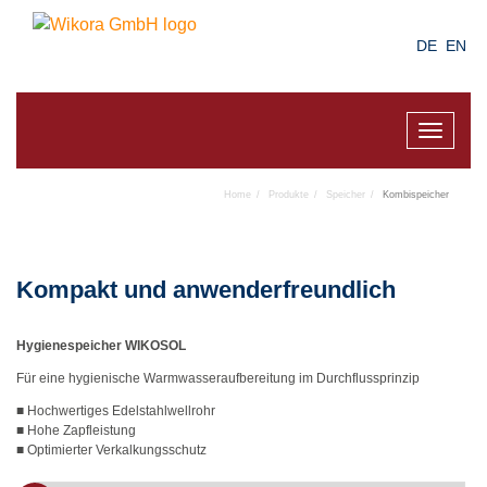
Skip
to
DE
EN
main
content
Toggle
navigat
Home
Produkte
Speicher
Kombispeicher
Kompakt und anwenderfreundlich
Hygienespeicher WIKOSOL
Für eine hygienische Warmwasseraufbereitung im Durchflussprinzip
■ Hochwertiges Edelstahlwellrohr
■ Hohe Zapfleistung
■ Optimierter Verkalkungsschutz