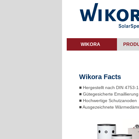
Skip
to
main
content
WIKORA
PROD
Wikora Facts
■ Hergestellt nach DIN 4753-1
■ Gütegesicherte Emaillierung
■ Hochwertige Schutzanoden
■ Ausgezeichnete Wärmedä