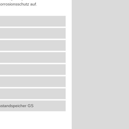
orrosionsschutz auf.
sstandspeicher GS