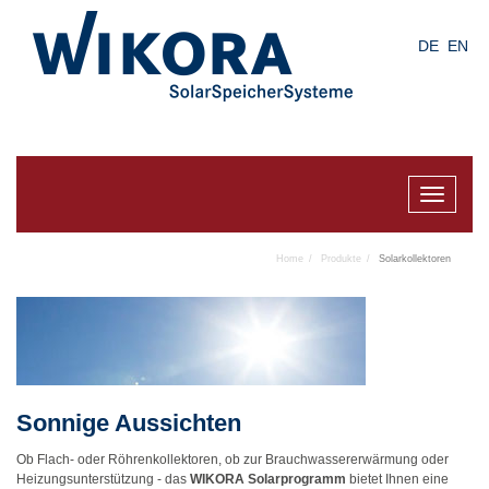
Skip
to
DE
EN
main
content
Toggle
navigat
Home
Produkte
Solarkollektoren
Sonnige Aussichten
Ob Flach- oder Röhrenkollektoren, ob zur Brauchwassererwärmung oder
Heizungsunterstützung - das
WIKORA Solarprogramm
bietet Ihnen eine