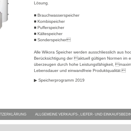
Lösung.
■ Brauchwasserspeicher
■ Kombispeicher
■ Pufferspeicher
■ Kältespeicher
■ Sonderspeicher
Alle Wikora Speicher werden ausschliesslich aus hoc
Berücksichtigung der aktuell gültigen Normen im e
überzeugen durch hohe Leistungsfähigkeit, maxi
Lebensdauer und einwandfreie Produktqualität.
▶
Speicherprogramm 2019
TZERKLÄRUNG
ALLGEMEINE VERKAUFS-, LIEFER- UND EINKAUFSBED