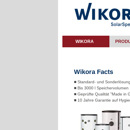
Skip
to
main
content
WIKORA
PROD
Wikora Facts
■ Standard- und Sonderlösun
■ Bis 3000 l Speichervolumen
■ Geprüfte Qualität "Made in
■ 10 Jahre Garantie auf Hygi