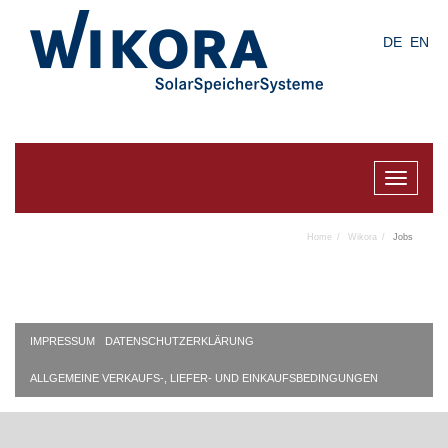
Skip
to
DE
EN
main
content
Toggle
navigat
Home
Wikora
Jobs
IMPRESSUM
DATENSCHUTZERKLÄRUNG
ALLGEMEINE VERKAUFS-, LIEFER- UND EINKAUFSBEDINGUNGEN