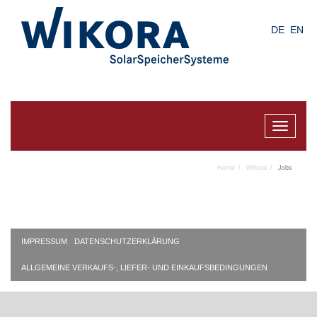
Skip
to
DE
EN
main
content
Toggle
navigat
Home
Wikora
Jobs
IMPRESSUM
DATENSCHUTZERKLÄRUNG
ALLGEMEINE VERKAUFS-, LIEFER- UND EINKAUFSBEDINGUNGEN