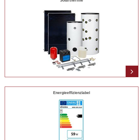
Solarthermie
Energieeffizienzlabel