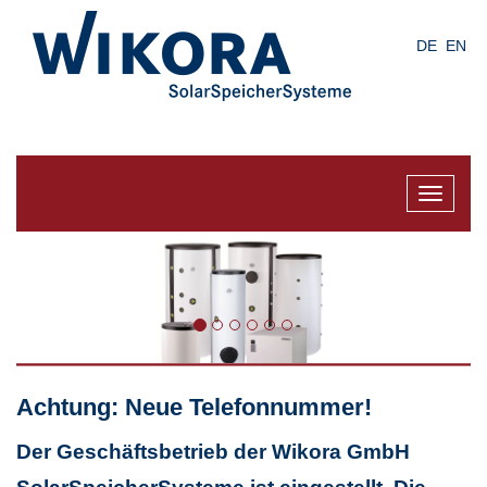
Skip
to
DE
EN
main
content
Toggle
navigat
Achtung: Neue Telefonnummer!
Der Geschäftsbetrieb der Wikora GmbH